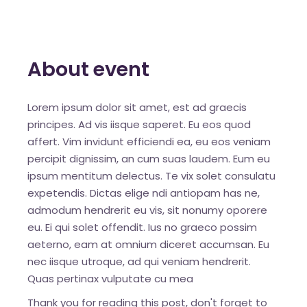
About event
Lorem ipsum dolor sit amet, est ad graecis
principes. Ad vis iisque saperet. Eu eos quod
affert. Vim invidunt efficiendi ea, eu eos veniam
percipit dignissim, an cum suas laudem. Eum eu
ipsum mentitum delectus. Te vix solet consulatu
expetendis. Dictas elige ndi antiopam has ne,
admodum hendrerit eu vis, sit nonumy oporere
eu. Ei qui solet offendit. Ius no graeco possim
aeterno, eam at omnium diceret accumsan. Eu
nec iisque utroque, ad qui veniam hendrerit.
Quas pertinax vulputate cu mea
Thank you for reading this post, don't forget to