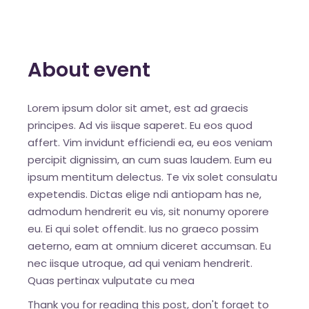
About event
Lorem ipsum dolor sit amet, est ad graecis
principes. Ad vis iisque saperet. Eu eos quod
affert. Vim invidunt efficiendi ea, eu eos veniam
percipit dignissim, an cum suas laudem. Eum eu
ipsum mentitum delectus. Te vix solet consulatu
expetendis. Dictas elige ndi antiopam has ne,
admodum hendrerit eu vis, sit nonumy oporere
eu. Ei qui solet offendit. Ius no graeco possim
aeterno, eam at omnium diceret accumsan. Eu
nec iisque utroque, ad qui veniam hendrerit.
Quas pertinax vulputate cu mea
Thank you for reading this post, don't forget to